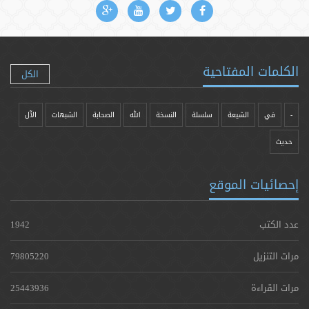
الكلمات المفتاحية
الكل
-
في
الشيعة
سلسلة
النسخة
الله
الصحابة
الشبهات
الآل
حدیث
إحصائيات الموقع
عدد الكتب
1942
مرات التنزيل
79805220
مرات القراءة
25443936