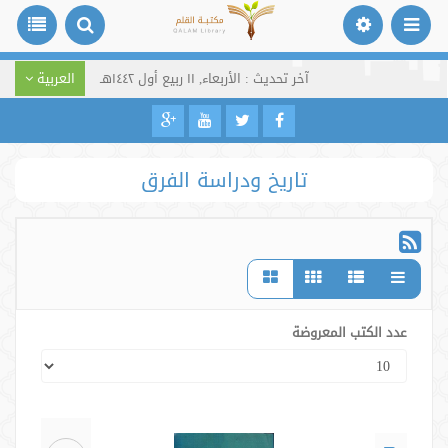
آخر تحديث : الأربعاء, ١١ ربيع أول ١٤٤٢هـ
العربية
تاريخ ودراسة الفرق
عدد الكتب المعروضة