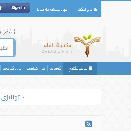
نوم لیکنه
خپل حساب ته ننوتل
{ فَبَشِّرۡ عِبَ
موضوعګانې
کورپاڼه
ټول کتابونه
نوي کتابونه
د ټولنیزي