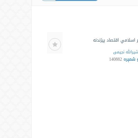
 اسلامي اقتصاد پیژندنه
شیرالله نجیمی
 شمېره
140882