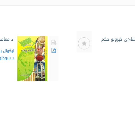
نشاﺉی څیزونو حکم
د معاصر
لیکوال
ب
د ښودلو