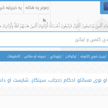
زمونږ په هکله
په خبرپاڼه ک
ادِ ٱلَّذِينَ يَسۡتَمِعُونَ ٱلۡقَوۡلَ فَيَتَّبِعُونَ أَحۡسَنَهُۥٓۚ أُوْلَٰٓئِكَ ٱلَّذِينَ هَدَىٰهُمُ ٱللَّهُۖ وَأُوْلَٰٓئِكَ ه
اپډیټ شوي کتابونه
لیکوالان
ژباړونکي
خبرونه او مقالې
التطبيقات
 او نوی مسائلو احکام (حجاب، سينګار، شایست او داسې