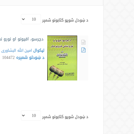
د ښودل شویو کتابونو شمېر
دچرسو، افیونو او نورو 
لیکوال
امین الله البشاوری
د ښودلو شمېره
104472
د ښودل شویو کتابونو شمېر