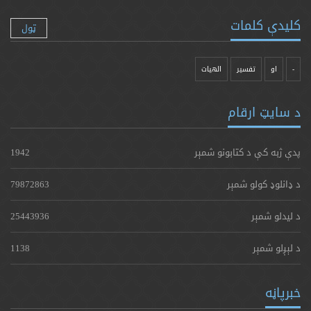
کلیدې کلمات
ټول
-
او
تفسیر
الهیات
د سایټ ارقام
پدې ژبه کې د کتابونو شمېر
1942
د ډانلوډ کولو شمېر
79872863
د لیدلو شمېر
25443936
د لېږلو شمېر
1138
خبرپاڼه