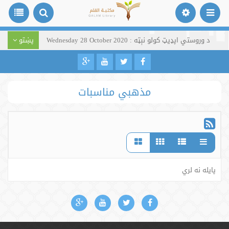
د وروستي اپډیټ کولو نېټه : Wednesday 28 October 2020
پښتو
مذهبي مناسبات
پایله نه لري