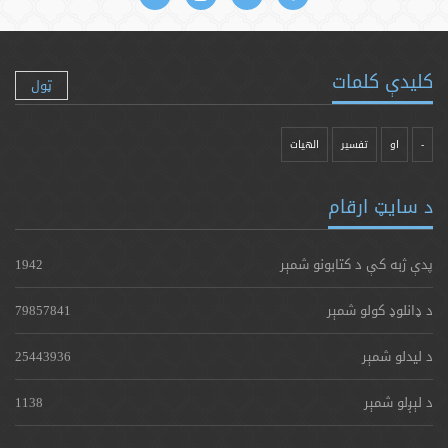
کلیدې کلمات
ټول
-
او
تفسیر
الهیات
د سایټ ارقام
پدې ژبه کې د کتابونو شمېر
1942
د ډانلوډ کولو شمېر
79857841
د لیدلو شمېر
25443936
د لېږلو شمېر
1138