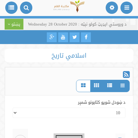
د وروستي اپډیټ کولو نېټه : Wednesday 28 October 2020
پښتو
اسلامي تاریخ
د ښودل شویو کتابونو شمېر