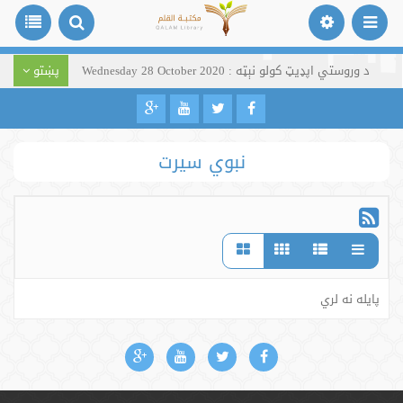
د وروستي اپډیټ کولو نېټه : Wednesday 28 October 2020
پښتو
نبوي سیرت
پایله نه لري