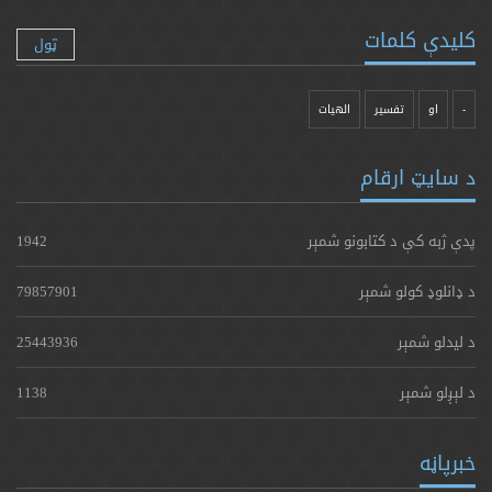
کلیدې کلمات
ټول
-
او
تفسیر
الهیات
د سایټ ارقام
پدې ژبه کې د کتابونو شمېر
1942
د ډانلوډ کولو شمېر
79857901
د لیدلو شمېر
25443936
د لېږلو شمېر
1138
خبرپاڼه