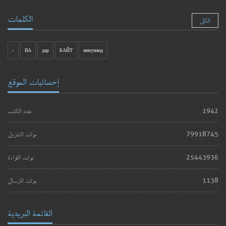
الكلمات
الكل
-
ВА
дар
БАЙТ
мекунанд
إحصائيات الموقع
1942
عدد الكتب
79918745
مرات التنزيل
25443936
مرات القراءة
1138
مرات الارسال
القائمة البريدية