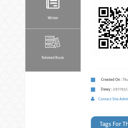
Writer
Related Book
Created On :
Thu
Dewy :
297/93/
Contact Site Admi
Tags For T