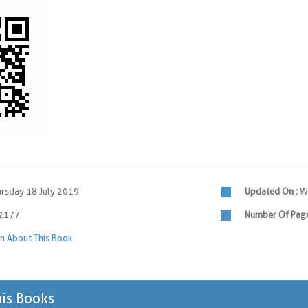
rsday 18 July 2019
Updated On :
We
2177
Number Of Page
n About This Book
his Books