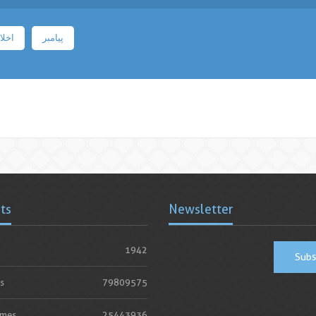
پیامبر
اخلا
ats
Newsletter
1942
Subs
s
79809575
imes
25443936