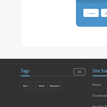
ق
سیرت
Tags
Site St
All
Books
shia
-
Umar
Manners
Download
Reading T