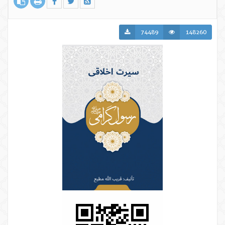
74489
148260