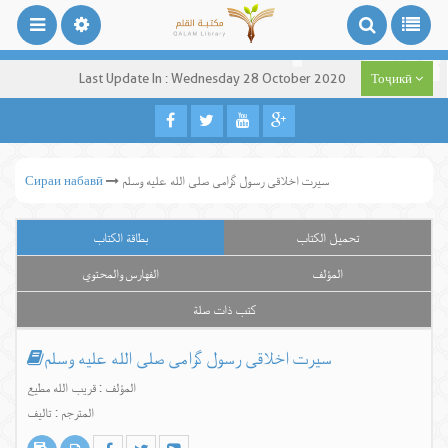
Last Update In : Wednesday 28 October 2020
Тоҷикӣ
سیرت اخلاقی رسول گرامی صلی الله علیه وسلم
Сираи набавӣ
تحميل الكتاب
بطاقة الكتاب
المؤلف
الفهارس والمحتوي
كتب ذات صلة
سیرت اخلاقی رسول گرامی صلی الله علیه وسلم
المؤلف : قریب الله مطیع
المترجم : تالیف