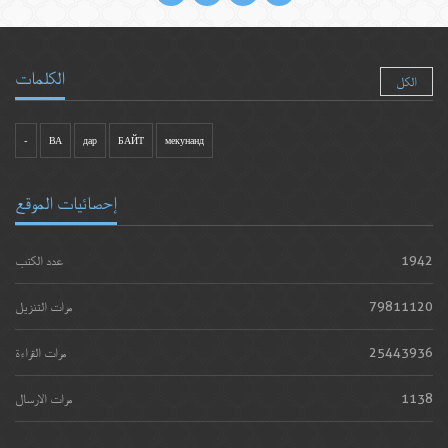
الكلمات
الكل
-
ВА
дар
БАЙТ
мекунанд
إحصائيات الموقع
1942
عدد الكتب
79811120
مرات التنزيل
25443936
مرات القراءة
1138
مرات الارسال