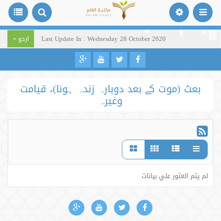
Last Update In : Wednesday 28 October 2020
اردو
بعث (موت کے بعد دوبارہ زندہ ہونا)، قیامت
وغیرہ
لم يتم العثور علي بيانات