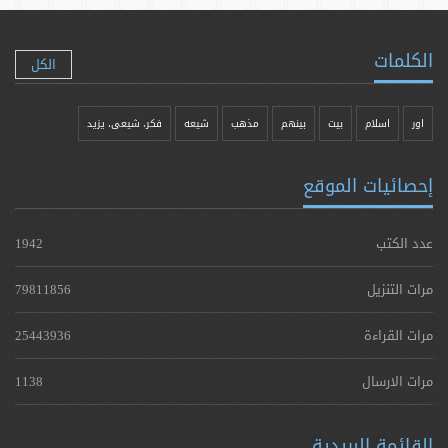
الكلمات
الكل
اور
اسلام
بیت
بينهم
مذهب
شيعه
فکر، شیعی، یزيد
إحصائيات الموقع
عدد الكتب
1942
مرات التنزيل
79811856
مرات القراءة
25443936
مرات الارسال
1138
القائمة البريدية