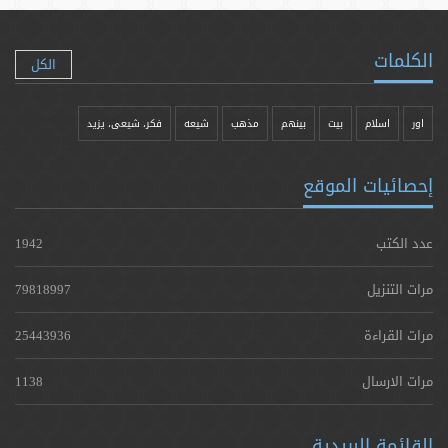
الكلمات
الكل
اور
اسلام
بیت
بينهم
مذهب
شيعه
فکر، شیعی، یزيد
إحصائيات الموقع
عدد الكتب
1942
مرات التنزيل
79818997
مرات القراءة
25443936
مرات الارسال
1138
القائمة البريدية