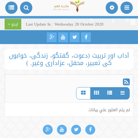
Last Update In : Wednesday 28 October 2020
اردو
آداب اور تربیت (دعوت، گفتگو، زندگی، خوابوں
کی تعبیر، محفل، عزاداری وغیرہ)
لم يتم العثور علي بيانات