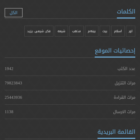
الكلمات
الكل
اور
اسلام
بیت
بينهم
مذهب
شيعه
فکر، شیعی، یزيد
إحصائيات الموقع
عدد الكتب
1942
مرات التنزيل
79823843
مرات القراءة
25443936
مرات الارسال
1138
القائمة البريدية