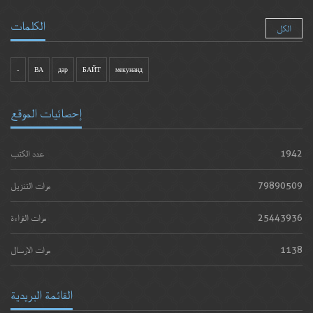
الكلمات
الكل
-
ВА
дар
БАЙТ
мекунанд
إحصائيات الموقع
1942
عدد الكتب
79890509
مرات التنزيل
25443936
مرات القراءة
1138
مرات الارسال
القائمة البريدية