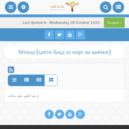
Last Update In : Wednesday 28 October 2020
Тоҷикӣ
Миъод (ҳаёти баъд аз марг ва қиёмат)
لم يتم العثور علي بيانات