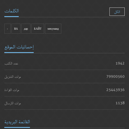
الكلمات
الكل
-
ВА
дар
БАЙТ
мекунанд
إحصائيات الموقع
1942
عدد الكتب
79900560
مرات التنزيل
25443936
مرات القراءة
1138
مرات الارسال
القائمة البريدية