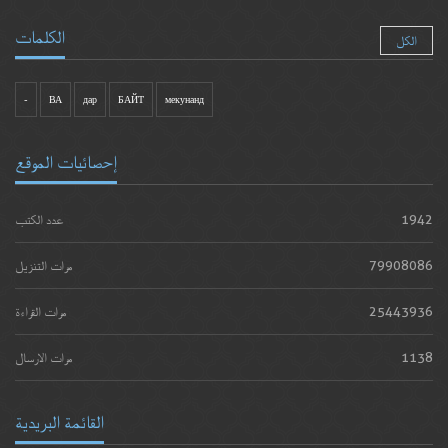
الكلمات
الكل
-
ВА
дар
БАЙТ
мекунанд
إحصائيات الموقع
1942
عدد الكتب
79908086
مرات التنزيل
25443936
مرات القراءة
1138
مرات الارسال
القائمة البريدية