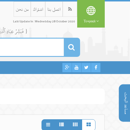
اتصل بنا
اشتراك
من نحن
Тоҷикӣ
Last Update In : Wednesday 28 October 2020
{ فَبَشِّرۡ عِبَادِ ٱلَّذِينَ يَسۡتَمِعُونَ ٱلۡقَوۡلَ فَيَتَّبِعُونَ أَحۡسَنَهُۥٓۚ أُوْلَٰٓئِكَ ٱلَّذِينَ هَدَىٰهُمُ ٱللَّهُۖ وَأُوْلَٰٓئِكَ هُمۡ أُوْلُواْ ٱلۡأَلۡبَٰبِ }
مساعد البحث