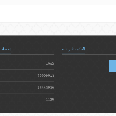
القائمة البريدية
إحصائيا
1942
79906913
25443936
1138