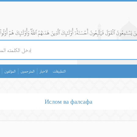
التطبيقات
الاخبار
المترجمين
المؤلفون
Ислом ва фалсафа