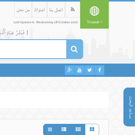
اتصل بنا
اشتراك
من نحن
Тоҷикӣ
Last Update In : Wednesday 28 October 2020
{ فَبَشِّرۡ عِبَادِ ٱلَّذِينَ يَسۡتَمِعُونَ ٱلۡقَوۡلَ فَيَتَّبِعُونَ أَحۡسَنَهُۥٓۚ أُوْلَٰٓئِكَ ٱلَّذِينَ هَدَىٰهُمُ ٱللَّهُۖ وَأُوْلَٰٓئِكَ هُمۡ أُوْلُواْ ٱلۡأَلۡبَٰبِ }
مساعد البحث