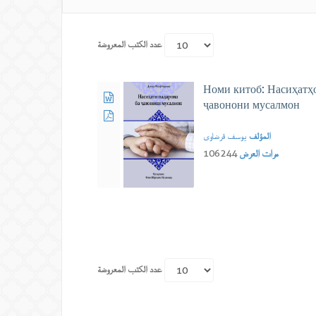
عدد الكتب المعروضة
Номи китоб: Насиҳатҳо
ҷавонони мусалмон
المؤلف
یوسف قرضاوی
مرات العرض
106244
عدد الكتب المعروضة