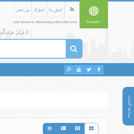
اتصل بنا
اشتراك
من نحن
Тоҷикӣ
Last Update In : Wednesday 28 October 2020
{ فَبَشِّرۡ عِبَادِ ٱلَّذِينَ يَسۡتَمِعُونَ ٱلۡقَوۡلَ فَيَتَّبِعُونَ أَحۡسَنَهُۥٓۚ أُوْلَٰٓئِكَ ٱلَّذِينَ هَدَىٰهُمُ ٱللَّهُۖ وَأُوْلَٰٓئِكَ هُمۡ أُوْلُواْ ٱلۡأَلۡبَٰبِ }
مساعد البحث