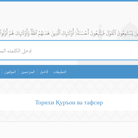
التطبيقات
الاخبار
المترجمين
المؤلفون
Торихи Қуръон ва тафсир