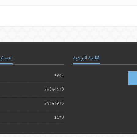
القائمة البريدية
إحصائيا
1942
79844438
25443936
1138