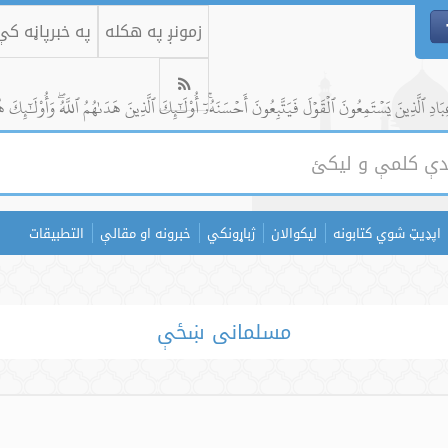
زمونږ په هکله
په خبرپاڼه ک
ادِ ٱلَّذِينَ يَسۡتَمِعُونَ ٱلۡقَوۡلَ فَيَتَّبِعُونَ أَحۡسَنَهُۥٓۚ أُوْلَٰٓئِكَ ٱلَّذِينَ هَدَىٰهُمُ ٱللَّهُۖ وَأُوْلَٰٓئِكَ ه
اپډیټ شوي کتابونه
لیکوالان
ژباړونکي
خبرونه او مقالې
التطبيقات
مسلمانی ښځې