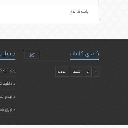
پایله نه لري
کلیدې کلمات
د سایټ 
ټول
پدې ژبه ک
-
او
تفسیر
الهیات
د ډانلوډ ک
د لیدلو شم
د لېږلو شم