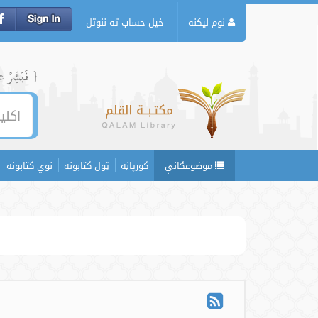
نوم لیکنه
خپل حساب ته ننوتل
{ فَبَشِّرۡ عِبَ
موضوعګانې
کورپاڼه
ټول کتابونه
نوي کتابونه