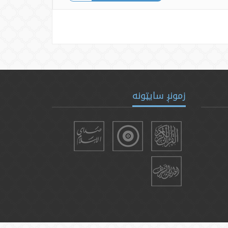
زمونږ سایټونه