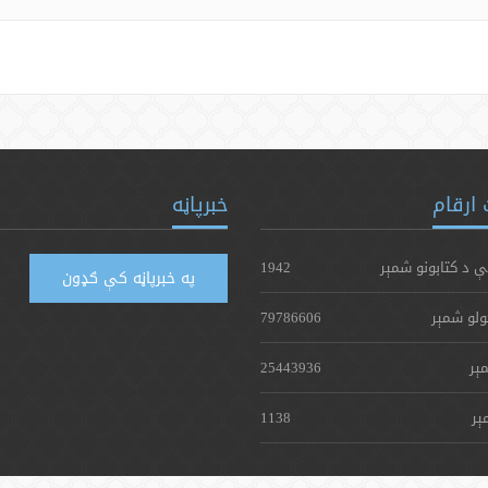
ارقام
خبرپاڼه
ې د کتابونو شمېر
1942
په خبرپاڼه کې ګډون
ولو شمېر
79786606
ېر
25443936
ېر
1138