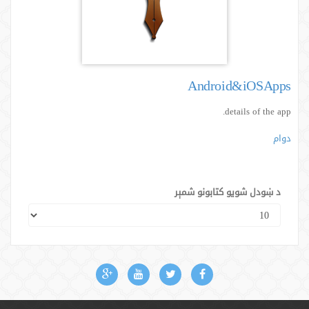
Android&iOSApps
details of the app.
دوام
د ښودل شویو کتابونو شمېر