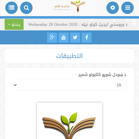
د وروستي اپډیټ کولو نېټه : Wednesday 28 October 2020
پښتو
التطبيقات
د ښودل شویو کتابونو شمېر