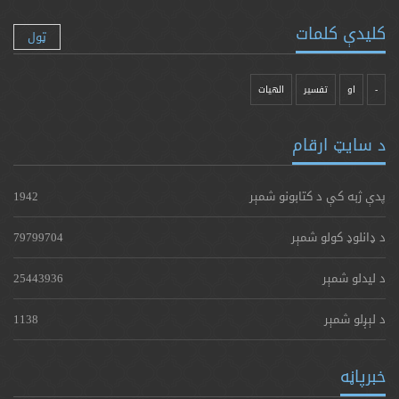
کلیدې کلمات
ټول
-
او
تفسیر
الهیات
د سایټ ارقام
پدې ژبه کې د کتابونو شمېر
1942
د ډانلوډ کولو شمېر
79799704
د لیدلو شمېر
25443936
د لېږلو شمېر
1138
خبرپاڼه