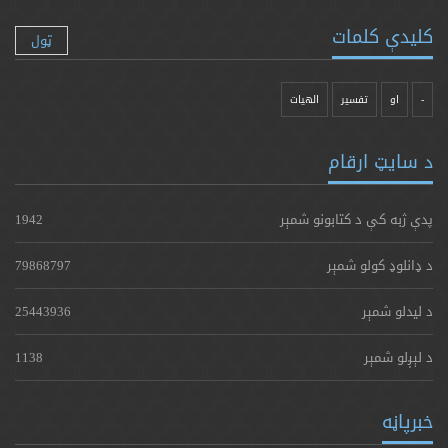
کلیدې کلمات
ټول
-
او
تفسیر
الهیات
د سایټ ارقام
پدې ژبه کې د کتابونو شمېر
1942
د ډانلوډ کولو شمېر
79868797
د لیدلو شمېر
25443936
د لېږلو شمېر
1138
خبرپاڼه