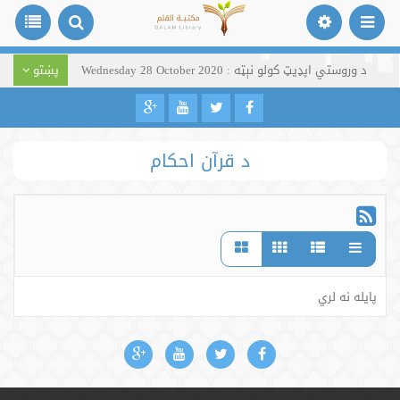
د وروستي اپډیټ کولو نېټه : Wednesday 28 October 2020
پښتو
د قرآن احکام
پایله نه لري