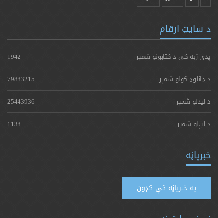
د سایټ ارقام
پدې ژبه کې د کتابونو شمېر
1942
د ډانلوډ کولو شمېر
79883215
د لیدلو شمېر
25443936
د لېږلو شمېر
1138
خبرپاڼه
په خبرپاڼه کې ګډون