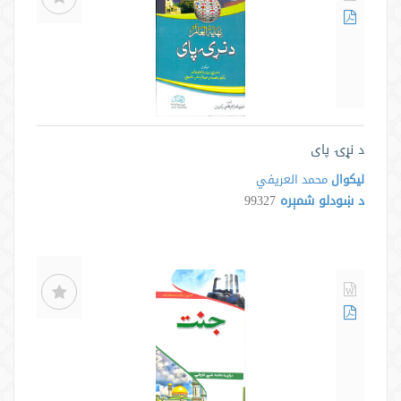
د نړۍ پای
لیکوال
محمد العريفي
د ښودلو شمېره
99327