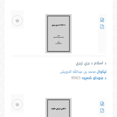
د اسلام د بري زېري
لیکوال
محمد بن عبدالله الدويش
د ښودلو شمېره
95923