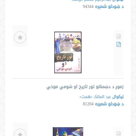
د ښودلو شمېره
94344
زموږ د دښمنانو تور تاريخ او شومي موخي
لیکوال
عبد المالک «همت»
د ښودلو شمېره
81204