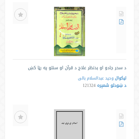
د سحر جادو او بدنظر علاج د قرآن او سنتو په رڼا کښ
لیکوال
وحید عبدالسلام بالی
د ښودلو شمېره
121324