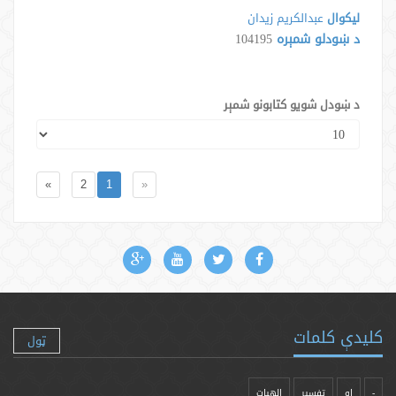
لیکوال
عبدالکریم زیدان
د ښودلو شمېره
104195
د ښودل شویو کتابونو شمېر
»
2
1
«
کلیدې کلمات
ټول
-
او
تفسیر
الهیات