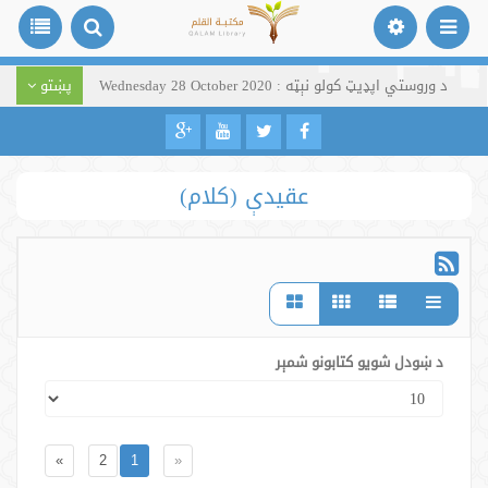
د وروستي اپډیټ کولو نېټه : Wednesday 28 October 2020
پښتو
عقیدې (کلام)
د ښودل شویو کتابونو شمېر
»
2
1
«