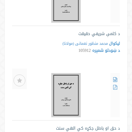
د کلمې شريفي حقيقت
لیکوال
محمد منظور نعمانى (مولانا)
د ښودلو شمېره
105912
د حق او باطل جګړه کي الهي سنت