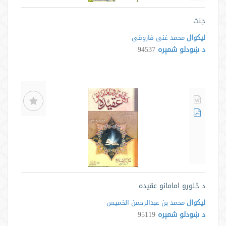
جنت
لیکوال
محمد غنی فاروقی
د ښودلو شمېره
94537
د څلورو امامانو عقيده
لیکوال
محمد بن عبدالرحمن الخمیس
د ښودلو شمېره
95119