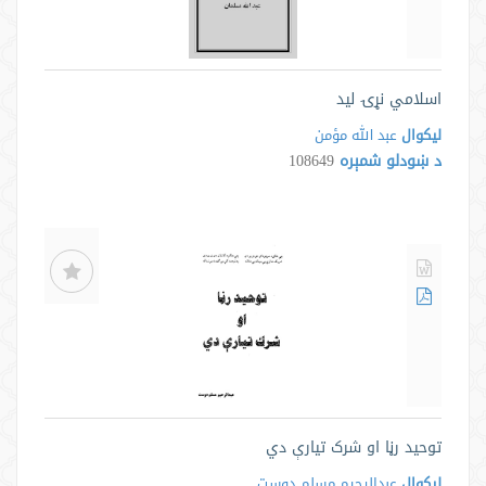
اسلامي نړۍ ليد
لیکوال
عبد الله مؤمن
د ښودلو شمېره
108649
توحيد رڼا او شرک تيارې دي
لیکوال
عبدالرحیم مسلم دوست