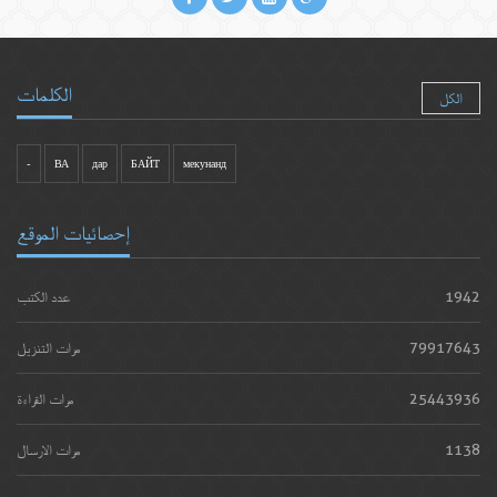
الكلمات
الكل
-
ВА
дар
БАЙТ
мекунанд
إحصائيات الموقع
1942
عدد الكتب
79917643
مرات التنزيل
25443936
مرات القراءة
1138
مرات الارسال