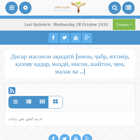
Last Update In : Wednesday 28 October 2020
Тоҷикӣ
Дигар масоили ақидатӣ (имон, ҷабр, ихтиёр,
қазову қадар, маҳдӣ, инсон, шайтон, ҷин,
малак ва ...)
لم يتم العثور علي بيانات