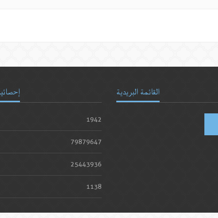
القائمة البريدية
إحصائيا
1942
79879647
25443936
1138