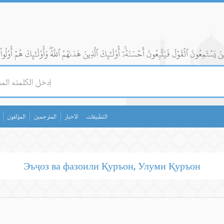
التطبيقات
الاخبار
المترجمين
المؤلفون
Эъҷоз ва фазоили Қуръон, Улуми Қуръон