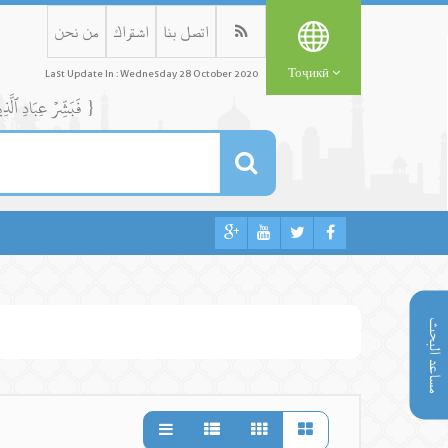
اتصل بنا
اشتراك
من نحن
Тоҷикӣ
Last Update In : Wednesday 28 October 2020
{ فَبَشِّرۡ عِبَادِ ٱلَّذِينَ يَسۡتَمِعُونَ ٱلۡقَوۡلَ فَيَتَّبِعُونَ أَحۡسَنَهُۥٓۚ أُوْلَٰٓئِكَ ٱلَّذِينَ هَدَىٰهُمُ ٱللَّهُۖ وَأُوْلَٰٓئِكَ هُمۡ أُوْلُواْ ٱلۡأَلۡبَٰبِ }
مساعد البحث