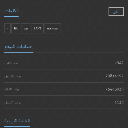
الكلمات
الكل
-
ВА
дар
БАЙТ
мекунанд
إحصائيات الموقع
1942
عدد الكتب
79814192
مرات التنزيل
25443936
مرات القراءة
1138
مرات الارسال
القائمة البريدية