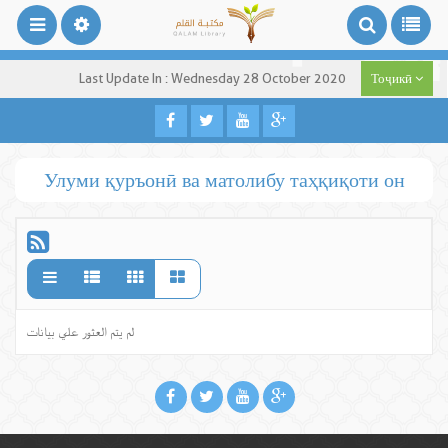
Last Update In : Wednesday 28 October 2020
Тоҷикӣ
Улуми қуръонӣ ва матолибу таҳқиқоти он
لم يتم العثور علي بيانات