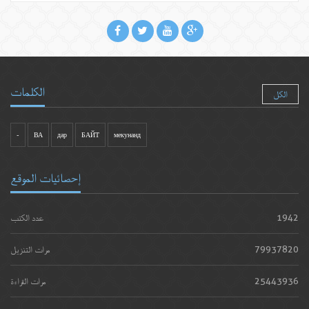
الكلمات
الكل
-
ВА
дар
БАЙТ
мекунанд
إحصائيات الموقع
1942
عدد الكتب
79937820
مرات التنزيل
25443936
مرات القراءة