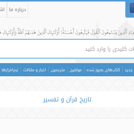
درباره ما
اشت
ادِ ٱلَّذِينَ يَسۡتَمِعُونَ ٱلۡقَوۡلَ فَيَتَّبِعُونَ أَحۡسَنَهُۥٓۚ أُوْلَٰٓئِكَ ٱلَّذِينَ هَدَىٰهُمُ ٱللَّهُۖ وَأُوْلَٰٓئِكَ ه
جدید
کتاب‌های به‌روز شده
مولفین
مترجمین
اخبار و مقالات
نرم‌افزارها
تاریخ قرآن و تفسیر