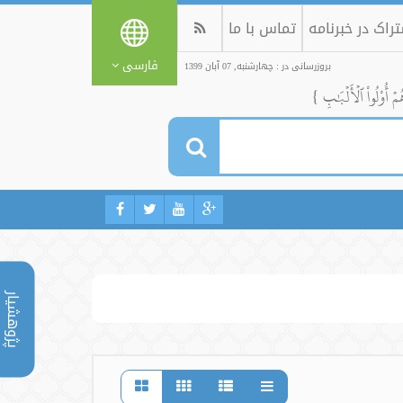
راک در خبرنامه
تماس با ما
فارسی
بروزرسانی در : چهارشنبه, 07 آبان 1399
ُمۡ أُوْلُواْ ٱلۡأَلۡبَٰبِ }
پژوهشیار