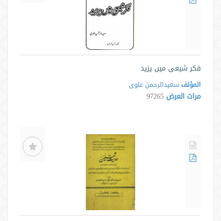
فکر شیعی میں یزيد
المؤلف
سعیدالرحمن علوی
مرات العرض
97265