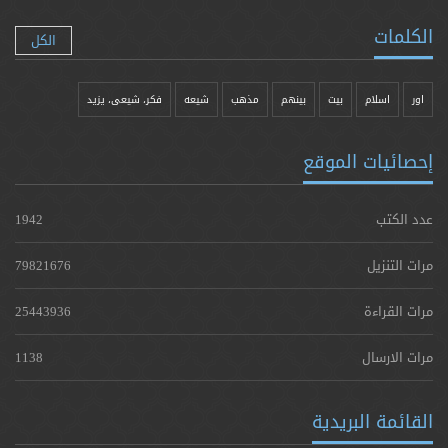
الكلمات
الكل
اور
اسلام
بیت
بينهم
مذهب
شيعه
فکر، شیعی، یزيد
إحصائيات الموقع
عدد الكتب
1942
مرات التنزيل
79821676
مرات القراءة
25443936
مرات الارسال
1138
القائمة البريدية