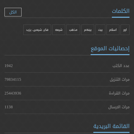
الكلمات
الكل
اور
اسلام
بیت
بينهم
مذهب
شيعه
فکر، شیعی، یزيد
إحصائيات الموقع
عدد الكتب
1942
مرات التنزيل
79834115
مرات القراءة
25443936
مرات الارسال
1138
القائمة البريدية