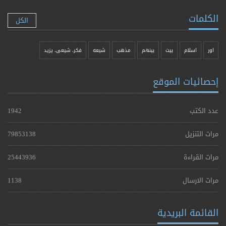
الكلمات
الكل
اور
اسلام
بیت
بينهم
مذهب
شيعه
فکر، شیعی، یزيد
إحصائيات الموقع
عدد الكتب
1942
مرات التنزيل
79853138
مرات القراءة
25443936
مرات الارسال
1138
القائمة البريدية