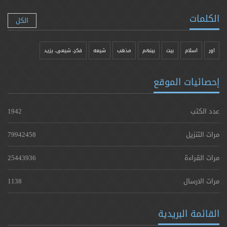
الكلمات
الكل
اور
اسلام
بیت
بينهم
مذهب
شيعه
فکر، شیعی، یزيد
إحصائيات الموقع
عدد الكتب
1942
مرات التنزيل
79942458
مرات القراءة
25443936
مرات الارسال
1138
القائمة البريدية