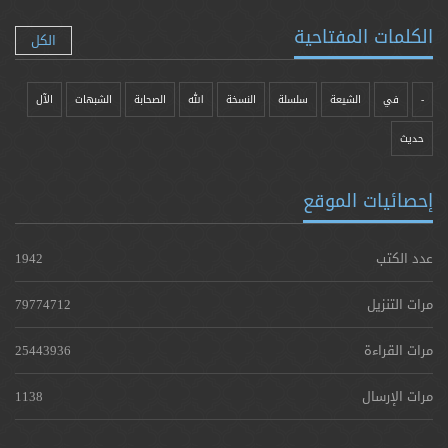
الكلمات المفتاحية
الكل
-
في
الشيعة
سلسلة
النسخة
الله
الصحابة
الشبهات
الآل
حدیث
إحصائيات الموقع
عدد الكتب
1942
مرات التنزيل
79774712
مرات القراءة
25443936
مرات الإرسال
1138