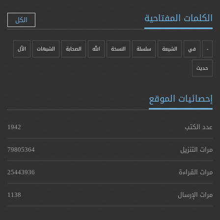
الكلمات المفتاحية
الكل
-
في
الشيعة
سلسلة
النسخة
الله
الصحابة
الشبهات
الآل
حدیث
إحصائيات الموقع
عدد الكتب
1942
مرات التنزيل
79805364
مرات القراءة
25443936
مرات الإرسال
1138