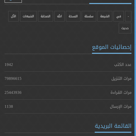
-
في
الشيعة
سلسلة
النسخة
الله
الصحابة
الشبهات
الآل
حدیث
إحصائيات الموقع
عدد الكتب
1942
مرات التنزيل
79896615
مرات القراءة
25443936
مرات الإرسال
1138
القائمة البريدية