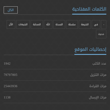
الكلمات المفتاحية
الكل
-
في
الشيعة
سلسلة
النسخة
الله
الصحابة
الشبهات
الآل
حدیث
إحصائيات الموقع
عدد الكتب
1942
مرات التنزيل
79797805
مرات القراءة
25443936
مرات الإرسال
1138