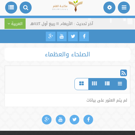
آخر تحديث : الأربعاء, ١١ ربيع أول ١٤٤٢هـ
العربية
الصلحاء والعظماء
لم يتم العثور على بيانات