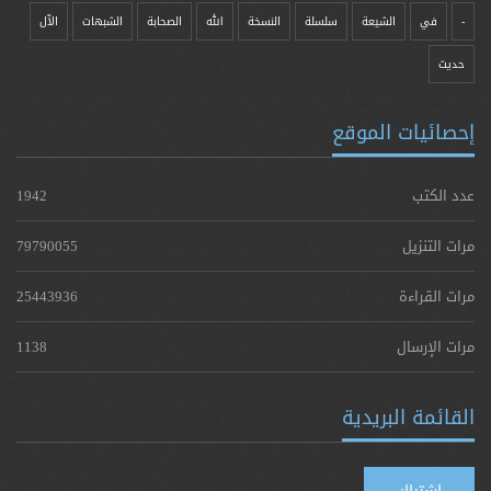
-
في
الشيعة
سلسلة
النسخة
الله
الصحابة
الشبهات
الآل
حدیث
إحصائيات الموقع
عدد الكتب
1942
مرات التنزيل
79790055
مرات القراءة
25443936
مرات الإرسال
1138
القائمة البريدية
اشتراك