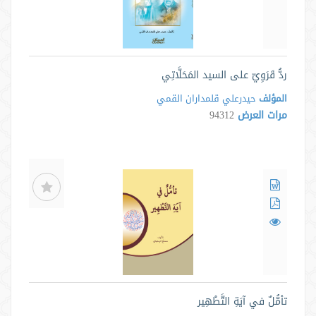
ردُّ قَرَوِيّ على السيد المَحَلَّاتِي
المؤلف
حيدرعلي قلمداران القمي
مرات العرض
94312
تأمُّلٌ في آيَةِ التَّطْهِير