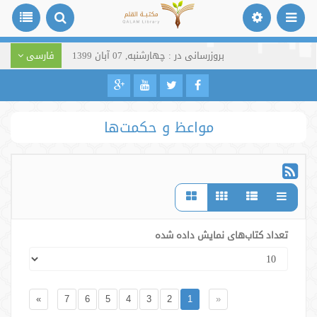
بروزرسانی در : چهارشنبه, 07 آبان 1399
فارسی
مواعظ و حکمت‌ها
تعداد کتاب‌های نمایش داده شده
»
7
6
5
4
3
2
1
«