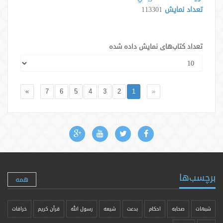
تعداد نمایش
113301
تعداد کتاب‌های نمایش داده شده
»
7
6
5
4
3
2
1
«
برچسب‌ها
همه
شبهات
صحابه
احکام
بدعت
شیعه
رسول الله
قرآن کریم
خرافات