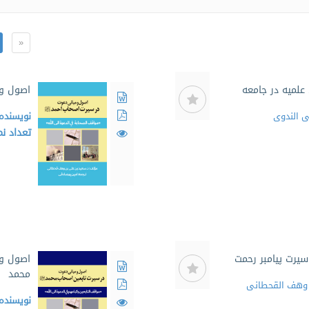
«
لمیه در جامعه
اصول و 
ی الندوی
نویسنده
تعداد ن
یرت پیامبر رحمت
اصول و 
محمد
 وهف القحطانی
نویسنده