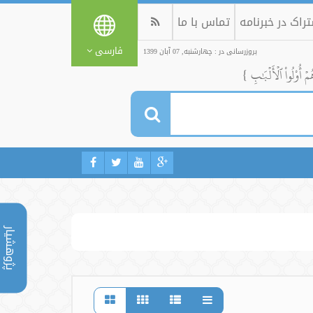
راک در خبرنامه
تماس با ما
فارسی
بروزرسانی در : چهارشنبه, 07 آبان 1399
ُمۡ أُوْلُواْ ٱلۡأَلۡبَٰبِ }
پژوهشیار