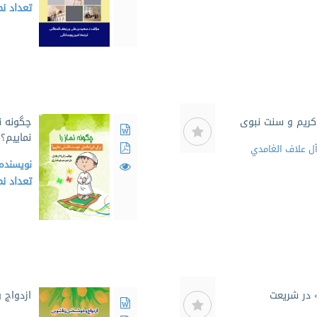
تعداد ن
کریم و سنت نبوی
چگونه ن
نماییم؟
آل علاف الغامدي
نویسنده
تعداد ن
 در شریعت
ازدواج 