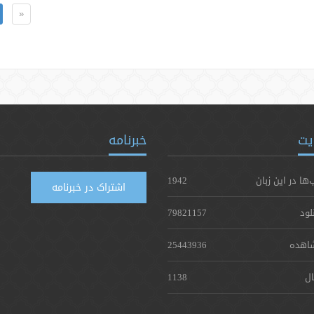
«
یت
خبرنامه
‌ها در این زبان
1942
اشتراک در خبرنامه
لود
79821157
اهده
25443936
ال
1138