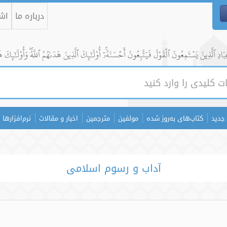
درباره ما
اشت
ادِ ٱلَّذِينَ يَسۡتَمِعُونَ ٱلۡقَوۡلَ فَيَتَّبِعُونَ أَحۡسَنَهُۥٓۚ أُوْلَٰٓئِكَ ٱلَّذِينَ هَدَىٰهُمُ ٱللَّهُۖ وَأُوْلَٰٓئِكَ ه
جدید
کتاب‌های به‌روز شده
مولفین
مترجمین
اخبار و مقالات
نرم‌افزارها
آداب و رسوم اسلامی