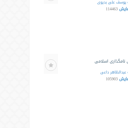
یوسف علی بدیوی
مایش
114463
 نامگذاری اسلامی
عبدالظاهر داعی
مایش
105903