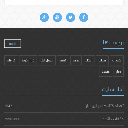
برچسب‌ها
همه
شبهات
صحابه
احکام
بدعت
شیعه
رسول الله
قرآن کریم
خرافات
دفاع
عقیده
آمار سایت
تعداد کتاب‌ها در این زبان
1942
دفعات دانلود
79905866