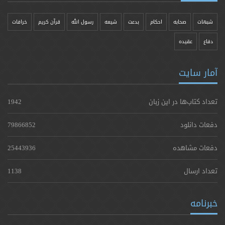
شبهات
صحابه
احکام
بدعت
شیعه
رسول الله
قرآن کریم
خرافات
دفاع
عقیده
آمار سایت
تعداد کتاب‌ها در این زبان
1942
دفعات دانلود
79866852
دفعات مشاهده
25443936
تعداد ارسال
1138
خبرنامه