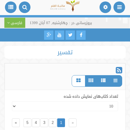
بروزرسانی در : چهارشنبه, 07 آبان 1399
فارسی
تفسیر
تعداد کتاب‌های نمایش داده شده
»
5
4
3
2
1
«