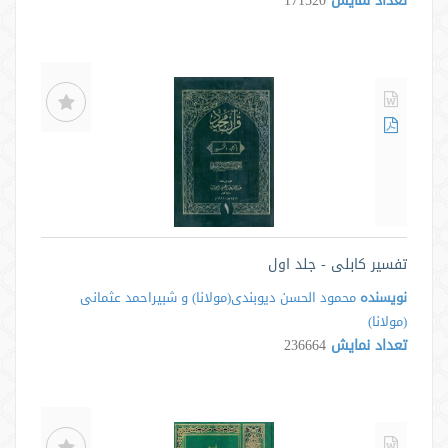
تعداد نمایش
171520
تفسیر کابلی - جلد اول
نویسنده
محمود الحسن دیوبندی(مولانا) و شبیراحمد عثمانی
(مولانا)
تعداد نمایش
236664