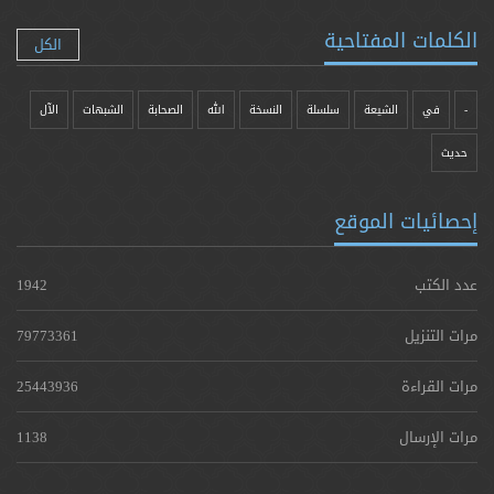
الكلمات المفتاحية
الكل
-
في
الشيعة
سلسلة
النسخة
الله
الصحابة
الشبهات
الآل
حدیث
إحصائيات الموقع
عدد الكتب
1942
مرات التنزيل
79773361
مرات القراءة
25443936
مرات الإرسال
1138