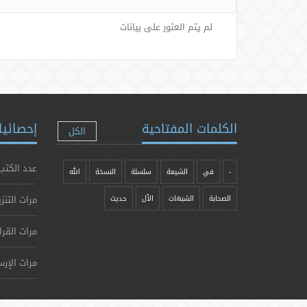
لم يتم العثور على بيانات
الكلمات المفتاحية
إحصائيا
الكل
عدد الكتب
-
في
الشيعة
سلسلة
النسخة
الله
مرات التنز
الصحابة
الشبهات
الآل
حدیث
مرات القرا
مرات الإرس