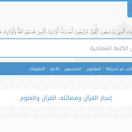
ادِ ٱلَّذِينَ يَسۡتَمِعُونَ ٱلۡقَوۡلَ فَيَتَّبِعُونَ أَحۡسَنَهُۥٓۚ أُوْلَٰٓئِكَ ٱلَّذِينَ هَدَىٰهُمُ ٱللَّهُۖ وَأُوْلَٰٓئِكَ ه
كتب تم تحديثها
المؤلفون
المترجمون
الأخبار
التطبيقات
إعجاز القرآن وفضائله، القرآن والعلوم