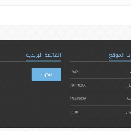
ت الموقع
القائمة البريدية
1942
اشتراك
يل
79778266
ءة
25443936
ال
1138