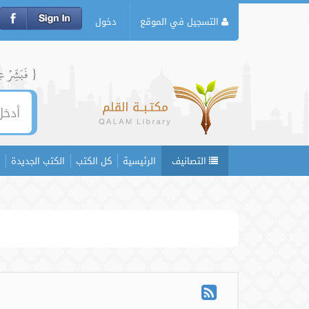
التسجيل في الموقع
دخول
{ فَبَشِّرۡ عِبَ
التصانيف
الرئيسية
كل الكتب
الكتب الجديدة