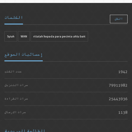
الكلمات
الكل
Syiah
WAN
risalah kepada para pecinta ahlu bait
إحصائيات الموقع
1942
عدد الكتب
79911982
مرات التنزيل
25443936
مرات القراءة
1138
مرات الارسال
القائمة البريدية