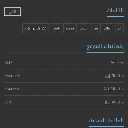
الكلمات
الكل
اور
اسلام
بیت
بينهم
مذهب
شيعه
فکر، شیعی، یزيد
إحصائيات الموقع
عدد الكتب
1942
مرات التنزيل
79841128
مرات القراءة
25443936
مرات الارسال
1138
القائمة البريدية