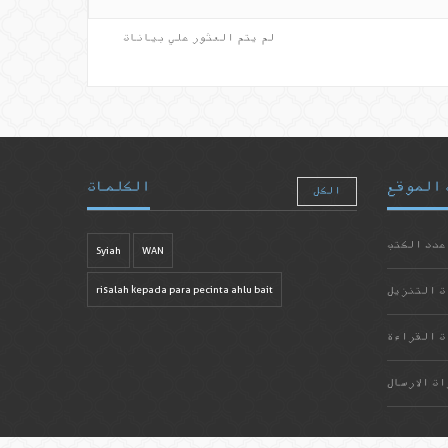
لم يتم العثور علي بيانات
 الموقع
الكلمات
الكل
عدد الكتب
Syiah
WAN
ت التنزيل
risalah kepada para pecinta ahlu bait
ت القراءة
ات الارسال