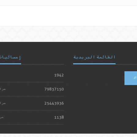
القائمة البريدية
إحصائيات
1942
ك
79837150
مرا
25443936
مرا
1138
مر