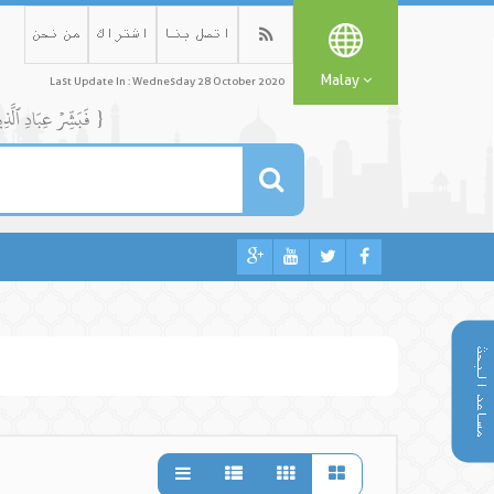
اتصل بنا
اشتراك
من نحن
Malay
Last Update In : Wednesday 28 October 2020
{ فَبَشِّرۡ عِبَادِ ٱلَّذِينَ يَسۡتَمِعُونَ ٱلۡقَوۡلَ فَيَتَّبِعُونَ أَحۡسَنَهُۥٓۚ أُوْلَٰٓئِكَ ٱلَّذِينَ هَدَىٰهُمُ ٱللَّهُۖ وَأُوْلَٰٓئِكَ هُمۡ أُوْلُواْ ٱلۡأَلۡبَٰبِ }
مساعد البحث