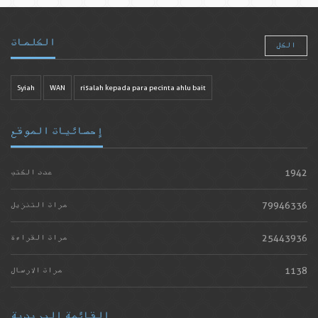
الكلمات
الكل
Syiah
WAN
risalah kepada para pecinta ahlu bait
إحصائيات الموقع
1942
عدد الكتب
79946336
مرات التنزيل
25443936
مرات القراءة
1138
مرات الارسال
القائمة البريدية