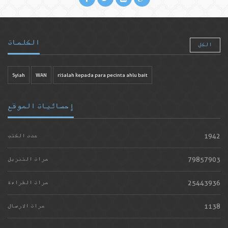
الكلمات
الكل
Syiah
WAN
risalah kepada para pecinta ahlu bait
إحصائيات الموقع
1942
عدد الكتب
79857903
مرات التنزيل
25443936
مرات القراءة
1138
مرات الارسال