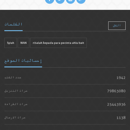
الكلمات
الكل
Syiah
WAN
risalah kepada para pecinta ahlu bait
إحصائيات الموقع
1942
عدد الكتب
79863080
مرات التنزيل
25443936
مرات القراءة
1138
مرات الارسال