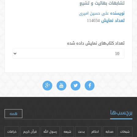
تشابهات بهائیت و تشیع
نویسنده
علی حسین امیری
تعداد نمایش
114034
تعداد کتاب‌های نمایش داده شده
برچسب‌ها
همه
شبهات
صحابه
احکام
بدعت
شیعه
رسول الله
قرآن کریم
خرافات