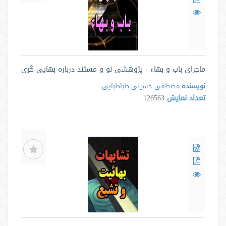
ماجرای باب و بهاء - پژوهشی نو و مستند درباره بهایی گری
نویسنده
مصطفی حسینی طباطبایی
تعداد نمایش
126563