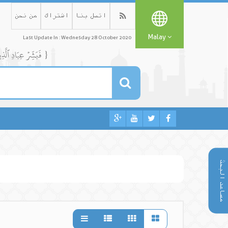
اتصل بنا
اشتراك
من نحن
Malay
Last Update In : Wednesday 28 October 2020
{ فَبَشِّرۡ عِبَادِ ٱلَّذِينَ يَسۡتَمِعُونَ ٱلۡقَوۡلَ فَيَتَّبِعُونَ أَحۡسَنَهُۥٓۚ أُوْلَٰٓئِكَ ٱلَّذِينَ هَدَىٰهُمُ ٱللَّهُۖ وَأُوْلَٰٓئِكَ هُمۡ أُوْلُواْ ٱلۡأَلۡبَٰبِ }
مساعد البحث