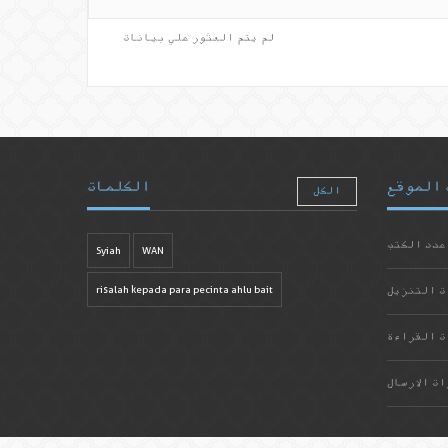
لم يتم العثور علي بيانات
 الموقع
الكلمات
الكل
عدد الكتب
Syiah
WAN
ت التنزيل
risalah kepada para pecinta ahlu bait
ت القراءة
ات الارسال