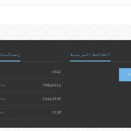
القائمة البريدية
إحصائيات
1942
ك
79846915
مرا
25443936
مرا
1138
مر